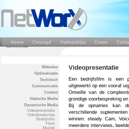
Videopresentatie
Websites
Optimalisatie
Een bedrijfsfilm is een p
Technisch
uitgewerkt op een vooraf ui
Communicatie
Omwille van de complexit
Content
grondige voorbespreking en 
Statische Media
Bij de opnames kan do
Dynamische Media
Videopresentatie
verschillende suplementen
Videoboodschap
winnen: steady Cam, Voic
Bedrijfsfilm
Flash
meerdere interviews, beeld
Muziek